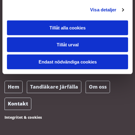
Visa detaljer
Öppettider
måndag - torsdag
08:00 - 18:00
Tillåt alla cookies
fredag
08:00 - 17:00
lördag - söndag
Stängt
Tillåt urval
Företagsnamn
Möjligheten för att få ha friska tänder livet ut ökar väsentligt om du
Endast nödvändiga cookies
regelbundet går till tandläkaren eller tandhygienisten. Välkommen till oss
om du letar efter en modern tandläkare i Järfälla.
Hem
Tandläkare Järfälla
Om oss
Kontakt
Integritet & cookies