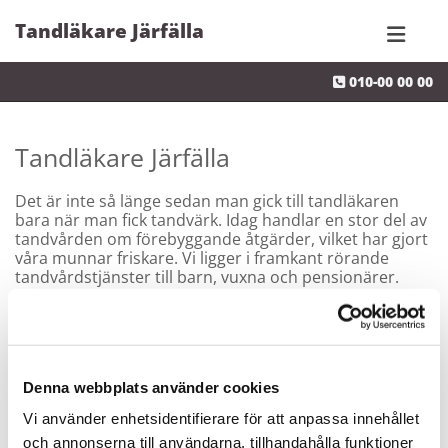
Tandläkare Järfälla
010-00 00 00

Tandläkare Järfälla
Det är inte så länge sedan man gick till tandläkaren
bara när man fick tandvärk. Idag handlar en stor del av
tandvården om förebyggande åtgärder, vilket har gjort
våra munnar friskare. Vi ligger i framkant rörande
tandvårdstjänster till barn, vuxna och pensionärer.
Kontakta oss om du letar efter en modern tandläkare i
Järfälla.
Vi på Företagsnamn bryr oss om vad du tycker.
Denna webbplats använder cookies
Vi använder enhetsidentifierare för att anpassa innehållet
Kontakta oss för tidsbokning
och annonserna till användarna, tillhandahålla funktioner