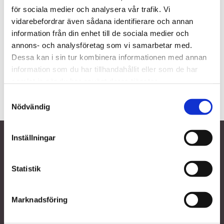
för sociala medier och analysera vår trafik. Vi
Företagsnamn
vidarebefordrar även sådana identifierare och annan
Adress
information från din enhet till de sociala medier och
177 30, JÄRFÄLLA
annons- och analysföretag som vi samarbetar med.
Dessa kan i sin tur kombinera informationen med annan
010-00 00 00

information som du har tillhandahållit eller som de har
samlat in när du har använt deras tjänster.
BOKA TID
Samtyckesval
Nödvändig
Inställningar
Tandläkare Järfälla
Företagsnamn
Adress
Statistik
177 30 JÄRFÄLLA
Kontakta oss
Marknadsföring
010-00 00 00

email@test.se
